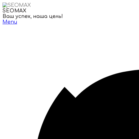
Skip
to
SEOMAX
content
Ваш успех, наша цель!
Menu