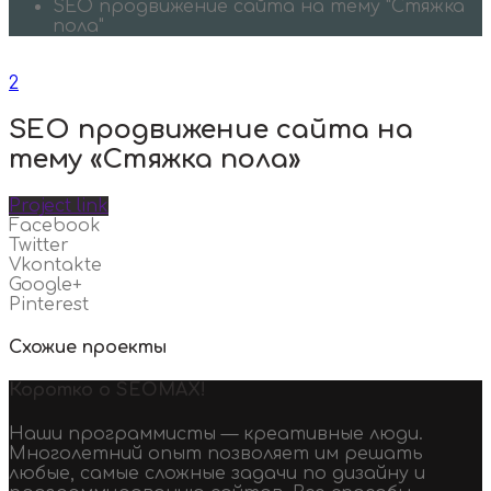
SEO продвижение сайта на тему "Стяжка
пола"
2
SEO продвижение сайта на
тему «Стяжка пола»
Project link
Facebook
Twitter
Vkontakte
Google+
Pinterest
Схожие проекты
Коротко о SEOMAX!
Наши программисты — креативные люди.
Многолетний опыт позволяет им решать
любые, самые сложные задачи по дизайну и