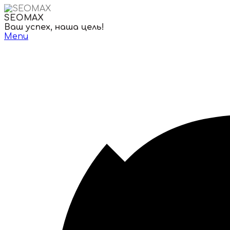
Skip
to
SEOMAX
content
Ваш успех, наша цель!
Menu